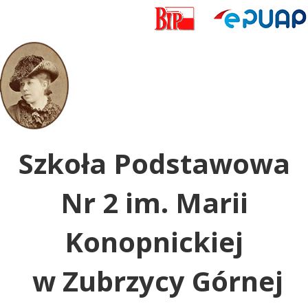
Uwaga:
ta
witryna
zawiera
system
dostępności.
Szkoła Podstawowa
Nr 2 im. Marii
Konopnickiej
w Zubrzycy Górnej