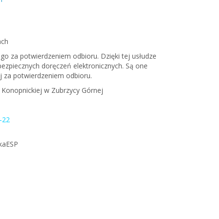
ach
go za potwierdzeniem odbioru. Dzięki tej usłudze
bezpiecznych doręczeń elektronicznych. Są one
j za potwierdzeniem odbioru.
 Konopnickiej w Zubrzycy Górnej
V-22
tkaESP