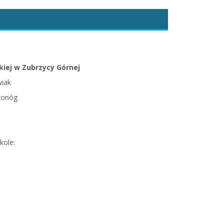
kiej w Zubrzycy Górnej
wiak
tonóg
kole: