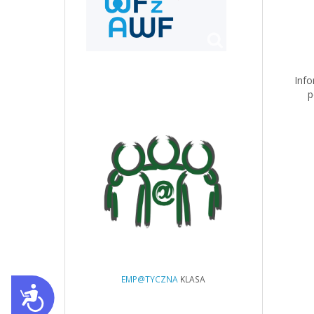
Info
p
EMP@TYCZNA
KLASA
Dostępność