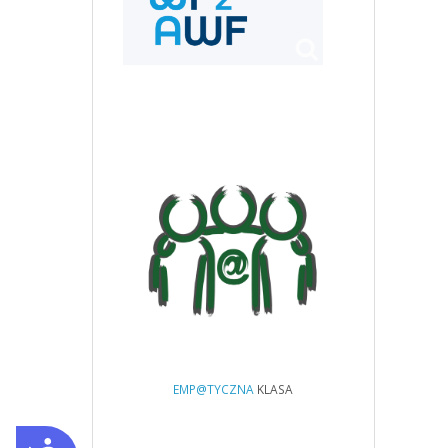
EMP@TYCZNA
KLASA
Dostępność