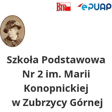
Uwaga:
ta
witryna
zawiera
system
dostępności.
Szkoła Podstawowa
Nr 2 im. Marii
Konopnickiej
w Zubrzycy Górnej