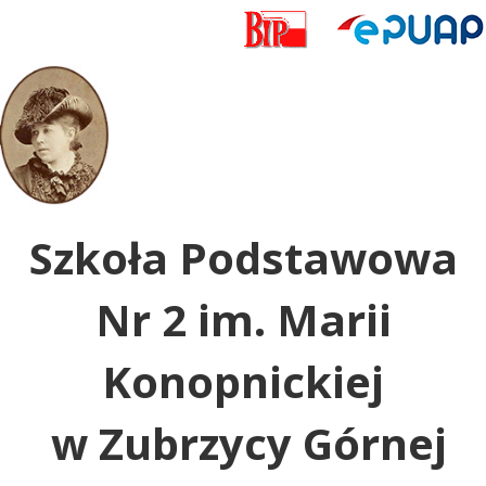
Uwaga:
ta
witryna
zawiera
system
dostępności.
Szkoła Podstawowa
Nr 2 im. Marii
Konopnickiej
w Zubrzycy Górnej