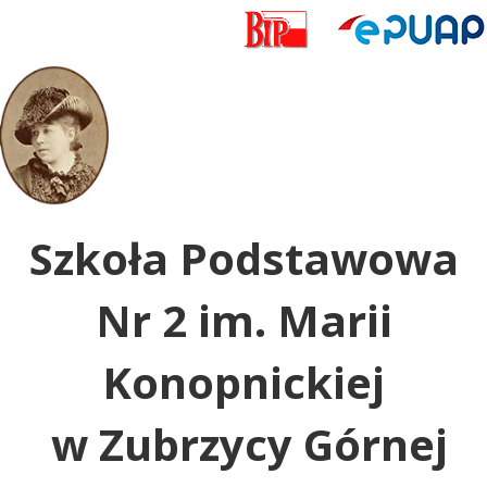
Uwaga:
ta
witryna
zawiera
system
dostępności.
Szkoła Podstawowa
Nr 2 im. Marii
Konopnickiej
w Zubrzycy Górnej