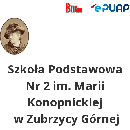
Uwaga:
ta
witryna
zawiera
system
dostępności.
Szkoła Podstawowa
Nr 2 im. Marii
Konopnickiej
w Zubrzycy Górnej