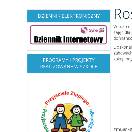
Ro
DZIENNIK ELEKTRONICZNY
W marcu i
zajęć dla
dofinans
Doskonałą
zabawach 
zakupion
PROGRAMY I PROJEKTY
REALIZOWANE W SZKOLE
#mBank#