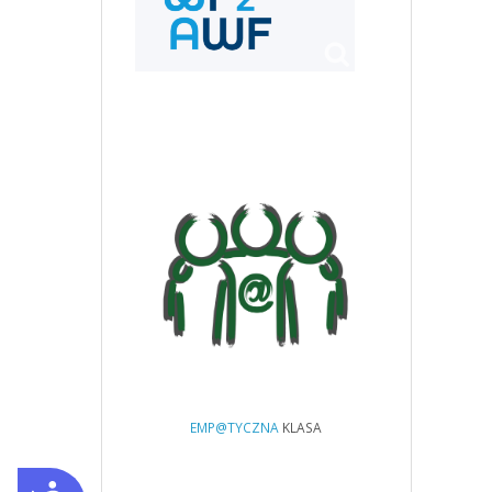
EMP@TYCZNA
KLASA
Dostępność