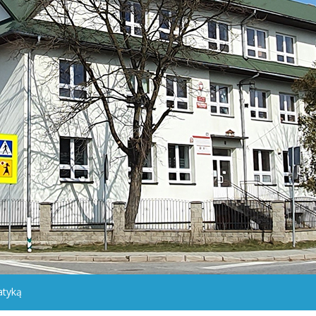
atyką