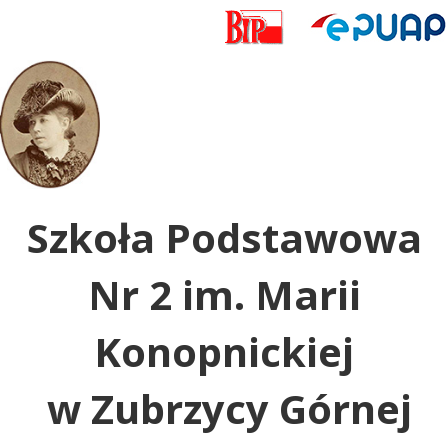
Uwaga:
ta
witryna
zawiera
system
dostępności.
Szkoła Podstawowa
Nr 2 im. Marii
Konopnickiej
w Zubrzycy Górnej